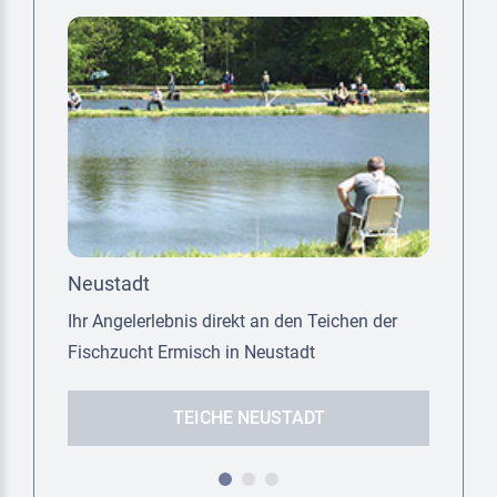
Neustadt
Tal
ich
Ihr Angelerlebnis direkt an den Teichen der
Ange
Fischzucht Ermisch in Neustadt
grö
TEICHE NEUSTADT